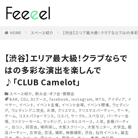
HOME
スペース紹介
【渋谷】エリア最大級！クラブならではの多彩な演
【渋谷】エリア最大級！クラブならで
はの多彩な演出を楽しんで
♪「CLUB Camelot」
スペース紹介
,
飲み会・オフ会・懇親会
BAR
,
CDJ
,
DJブース
,
facebook
,
instagram
,
MTG
,
アイディア
,
イ
ベサー
,
イベント
,
イベント主催
,
イベント会場
,
イベント開催
,
ウェディン
グ
,
ウェディング二次会
,
お酒
,
クリスマス
,
クリスマスパーティー
,
ケーキ
,
ゲーム
,
コストパフォーマンス
,
コスパ
,
サークル
,
スペなび
,
パーティー会
場
,
ファミリーセール
,
マッチング
,
レンタルスペース
,
人気
,
各種パーティ
ー
,
合コン
,
同窓会
,
場所探し
,
大型スクリーン
,
大型モニター
,
大学生
,
婚
活パーティー
,
忘年会
,
恋活
,
撮影
,
映画撮影
,
渋谷
,
社内イベント
,
誕生
日会
,
貸しスペース
,
貸スペース
,
限定パーティー
,
集客
,
非日常