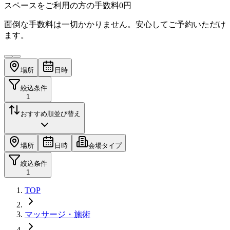
スペースをご利用の方の手数料
0円
面倒な手数料は一切かかりません。安心してご予約いただけ
ます。
場所
日時
絞込条件
1
おすすめ順
並び替え
場所
日時
会場タイプ
絞込条件
1
TOP
マッサージ・施術