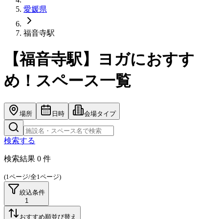
愛媛県
福音寺駅
【福音寺駅】ヨガにおすす
め！スペース一覧
場所
日時
会場タイプ
検索する
検索結果
0
件
(
1
ページ/全
1
ページ)
絞込条件
1
おすすめ順
並び替え