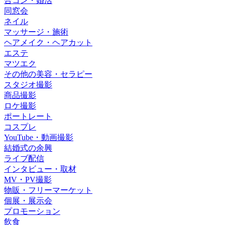
合コン・婚活
同窓会
ネイル
マッサージ・施術
ヘアメイク・ヘアカット
エステ
マツエク
その他の美容・セラピー
スタジオ撮影
商品撮影
ロケ撮影
ポートレート
コスプレ
YouTube・動画撮影
結婚式の余興
ライブ配信
インタビュー・取材
MV・PV撮影
物販・フリーマーケット
個展・展示会
プロモーション
飲食