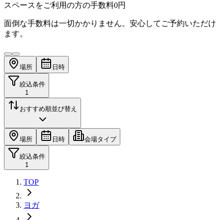
スペースをご利用の方の手数料
0円
面倒な手数料は一切かかりません。安心してご予約いただけ
ます。
場所
日時
絞込条件
1
おすすめ順
並び替え
場所
日時
会場タイプ
絞込条件
1
TOP
ヨガ