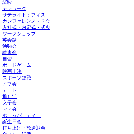
試験
テレワーク
サテライトオフィス
カンファレンス・学会
入社式・内定式・式典
ワークショップ
英会話
勉強会
読書会
自習
ボードゲーム
映画上映
スポーツ観戦
オフ会
デート
推し活
女子会
ママ会
ホームパーティー
誕生日会
打ち上げ・歓送迎会