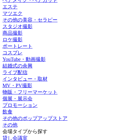
ヘアメイク・ヘアカット
エステ
マツエク
その他の美容・セラピー
スタジオ撮影
商品撮影
ロケ撮影
ポートレート
コスプレ
YouTube・動画撮影
結婚式の余興
ライブ配信
インタビュー・取材
MV・PV撮影
物販・フリーマーケット
個展・展示会
プロモーション
飲食
その他のポップアップストア
その他
会場タイプから探す
貸し会議室