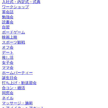
入社式・内定式・式典
ワークショップ
英会話
勉強会
読書会
自習
ボードゲーム
映画上映
スポーツ観戦
オフ会
デート
推し活
女子会
ママ会
ホームパーティー
誕生日会
打ち上げ・歓送迎会
合コン・婚活
同窓会
ネイル
マッサージ・施術