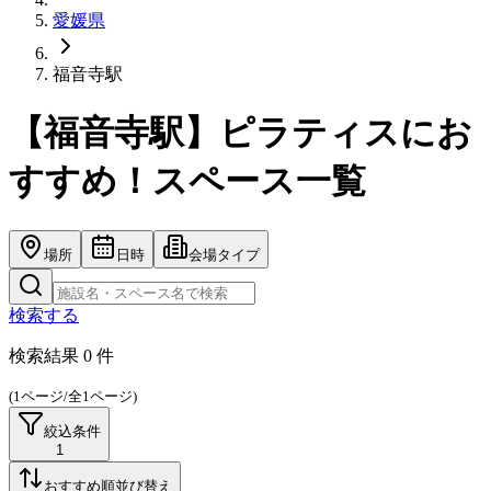
愛媛県
福音寺駅
【福音寺駅】ピラティスにお
すすめ！スペース一覧
場所
日時
会場タイプ
検索する
検索結果
0
件
(
1
ページ/全
1
ページ)
絞込条件
1
おすすめ順
並び替え