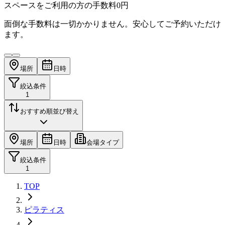
スペースをご利用の方の手数料
0円
面倒な手数料は一切かかりません。安心してご予約いただけ
ます。
場所
日時
絞込条件
1
おすすめ順
並び替え
場所
日時
会場タイプ
絞込条件
1
TOP
ピラティス